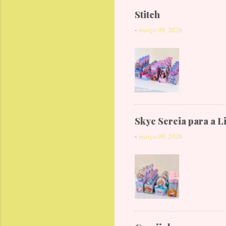
Stitch
-
março 09, 2026
Skye Sereia para a L
-
março 09, 2026