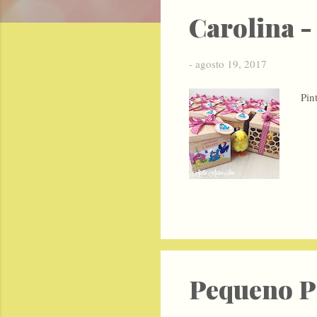
s
Carolina -
t
a
-
agosto 19, 2017
g
Pin
e
n
s
Pequeno P