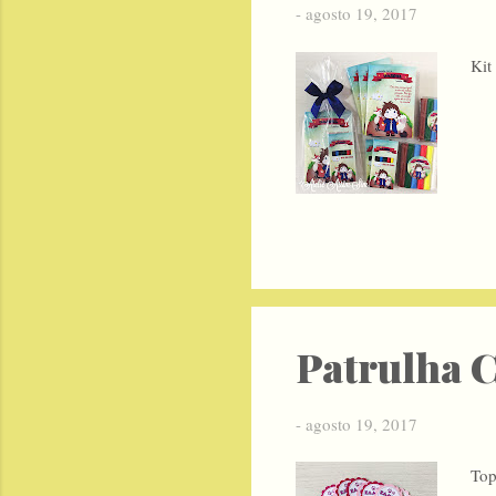
-
agosto 19, 2017
Kit
Patrulha C
-
agosto 19, 2017
Top