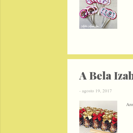
A Bela Izab
-
agosto 19, 2017
Aro