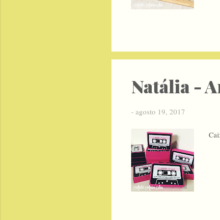
Natália - 
-
agosto 19, 2017
Cai