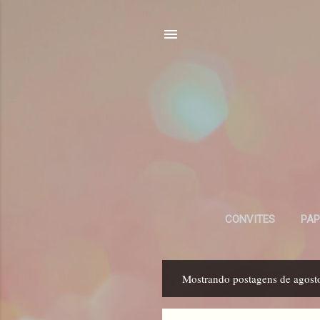
CONVITES
PAP
Mostrando postagens de agost
P
o