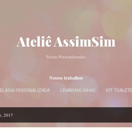
Pular para o conteúdo principal
Ateliê AssimSim
Festas Personalizadas
Nossos trabalhos
ELARIA PERSONALIZADA
LEMBRANCINHAS
KIT TOALETE
CONVITES DIGITAIS
MAIS…
BATISMO
o, 2017