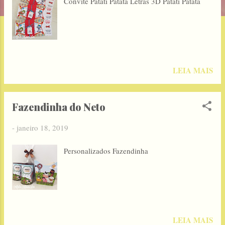
Convite Patati Patatá Letras 3D Patati Patatá
g
e
n
s
LEIA MAIS
Fazendinha do Neto
-
janeiro 18, 2019
Personalizados Fazendinha
LEIA MAIS