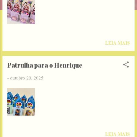
g
e
n
s
LEIA MAIS
Patrulha para o Henrique
-
outubro 20, 2025
LEIA MAIS