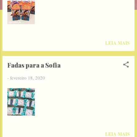
g
e
n
s
LEIA MAIS
Fadas para a Sofia
-
fevereiro 18, 2020
LEIA MAIS