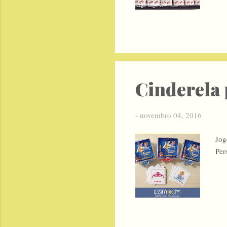
Cinderela 
-
novembro 04, 2016
Jog
Per