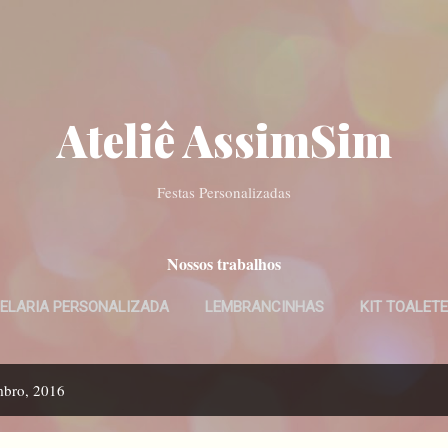
Pular para o conteúdo principal
Ateliê AssimSim
Festas Personalizadas
Nossos trabalhos
ELARIA PERSONALIZADA
LEMBRANCINHAS
KIT TOALETE
CONVITES DIGITAIS
MAIS…
BATISMO
mbro, 2016