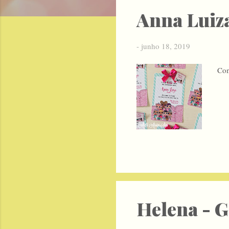
s
Anna Luiza
t
a
-
junho 18, 2019
g
Con
e
n
s
Helena - G