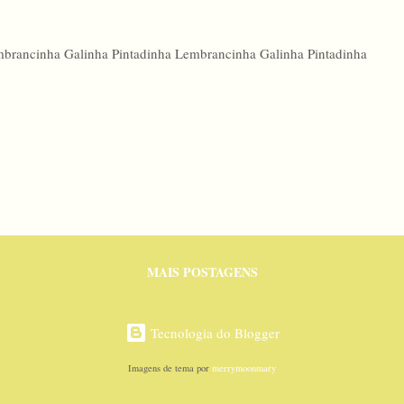
brancinha Galinha Pintadinha Lembrancinha Galinha Pintadinha
MAIS POSTAGENS
Tecnologia do Blogger
Imagens de tema por
merrymoonmary