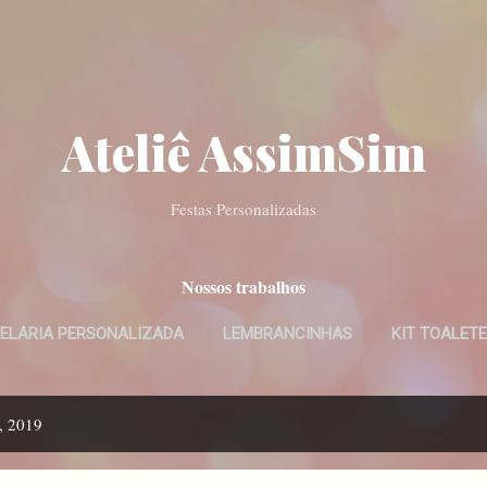
Pular para o conteúdo principal
Ateliê AssimSim
Festas Personalizadas
Nossos trabalhos
ELARIA PERSONALIZADA
LEMBRANCINHAS
KIT TOALETE
CONVITES DIGITAIS
MAIS…
BATISMO
, 2019