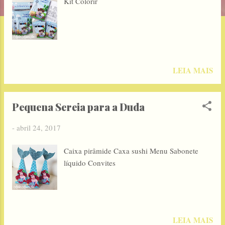
Kit Colorir
g
e
n
s
LEIA MAIS
Pequena Sereia para a Duda
-
abril 24, 2017
Caixa pirâmide Caxa sushi Menu Sabonete
líquido Convites
LEIA MAIS