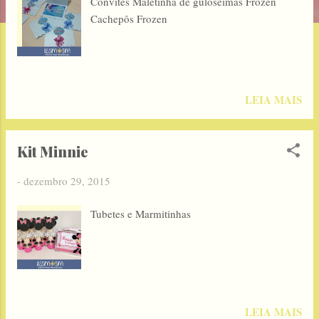
Convites Maletinha de guloseimas Frozen
g
Cachepôs Frozen
e
n
s
LEIA MAIS
Kit Minnie
-
dezembro 29, 2015
Tubetes e Marmitinhas
LEIA MAIS