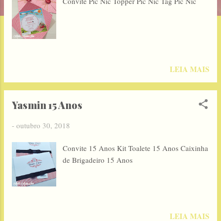
Convite Pic Nic Topper Pic Nic Tag Pic Nic
g
e
n
s
LEIA MAIS
Yasmin 15 Anos
-
outubro 30, 2018
Convite 15 Anos Kit Toalete 15 Anos Caixinha
de Brigadeiro 15 Anos
LEIA MAIS