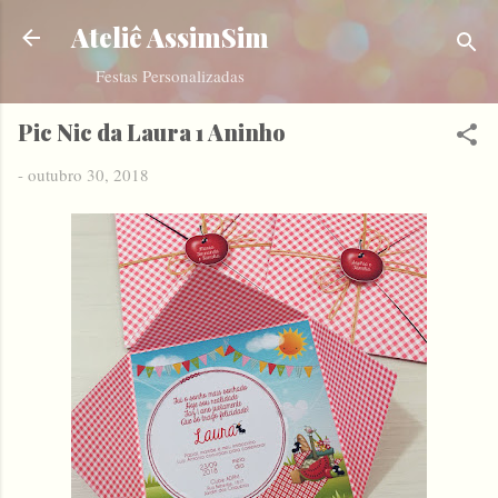
Pular para o conteúdo principal
Ateliê AssimSim
Festas Personalizadas
Pic Nic da Laura 1 Aninho
-
outubro 30, 2018