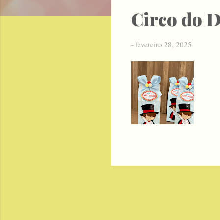
s
Circo do D
t
a
-
fevereiro 28, 2025
g
e
n
s