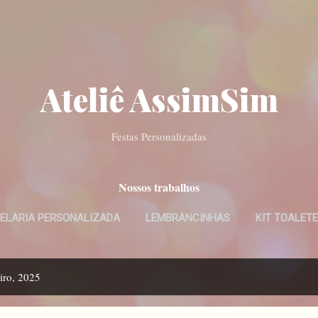
Pular para o conteúdo principal
Ateliê AssimSim
Festas Personalizadas
Nossos trabalhos
ELARIA PERSONALIZADA
LEMBRANCINHAS
KIT TOALETE
CONVITES DIGITAIS
MAIS…
BATISMO
iro, 2025