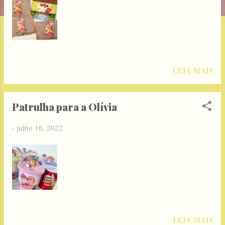
g
e
n
s
LEIA MAIS
Patrulha para a Olívia
-
julho 16, 2022
LEIA MAIS