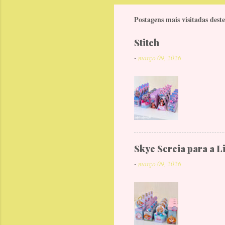
Postagens mais visitadas deste
Stitch
-
março 09, 2026
Skye Sereia para a L
-
março 09, 2026