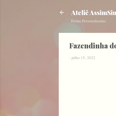
Ateliê AssimSi
Festas Personalizadas
Fazendinha d
-
julho 15, 2022