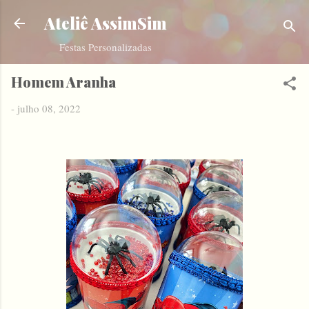
Pular para o conteúdo principal
Ateliê AssimSim
Festas Personalizadas
Homem Aranha
-
julho 08, 2022