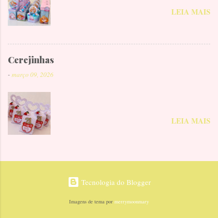
LEIA MAIS
Cerejinhas
-
março 09, 2026
LEIA MAIS
Tecnologia do Blogger
Imagens de tema por
merrymoonmary