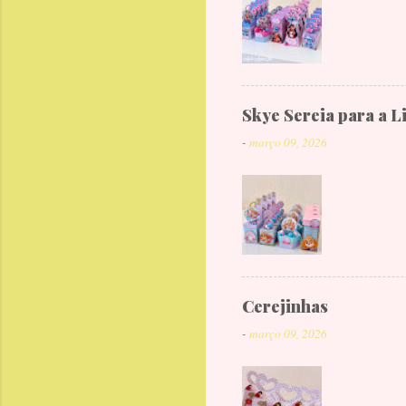
Skye Sereia para a L
-
março 09, 2026
Cerejinhas
-
março 09, 2026