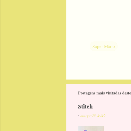
Super Mário
Postagens mais visitadas deste
Stitch
-
março 09, 2026