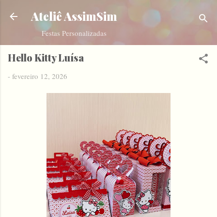
Pular para o conteúdo principal
Ateliê AssimSim
Festas Personalizadas
Hello Kitty Luísa
-
fevereiro 12, 2026