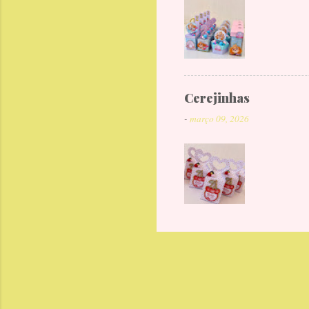
Cerejinhas
-
março 09, 2026