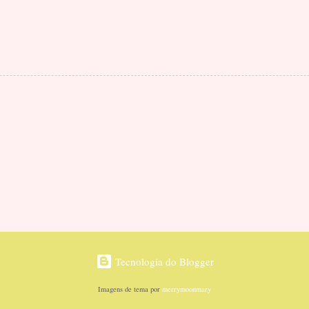
Tecnologia do Blogger
Imagens de tema por
merrymoonmary