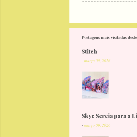
Postagens mais visitadas deste
Stitch
-
março 09, 2026
Skye Sereia para a L
-
março 09, 2026