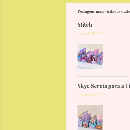
Postagens mais visitadas deste
Stitch
-
março 09, 2026
Skye Sereia para a L
-
março 09, 2026