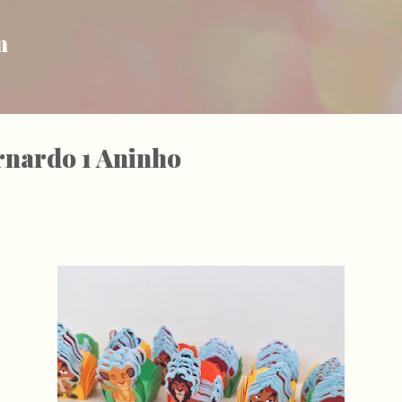
Pular para o conteúdo principal
m
rnardo 1 Aninho