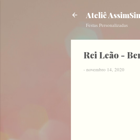
Ateliê AssimSi
Festas Personalizadas
Rei Leão - Be
-
novembro 14, 2020