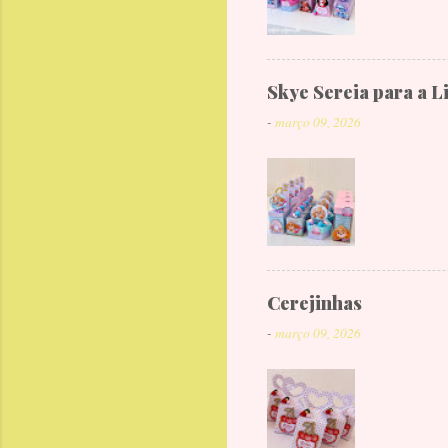
Skye Sereia para a L
-
março 09, 2026
Cerejinhas
-
março 09, 2026