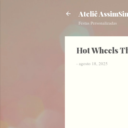
Ateliê AssimSi
Festas Personalizadas
Hot Wheels T
-
agosto 18, 2025