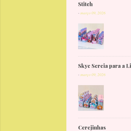
Stitch
-
março 09, 2026
Skye Sereia para a L
-
março 09, 2026
Cerejinhas