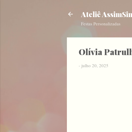
Ateliê AssimSi
Festas Personalizadas
Olívia Patrul
-
julho 20, 2025