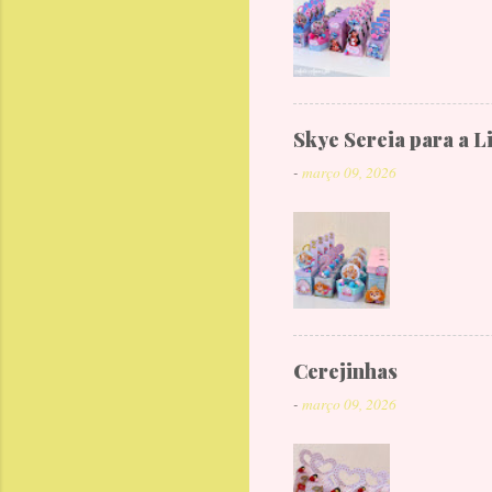
Skye Sereia para a L
-
março 09, 2026
Cerejinhas
-
março 09, 2026