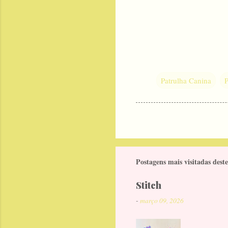
Patrulha Canina
P
Postagens mais visitadas deste
Stitch
-
março 09, 2026