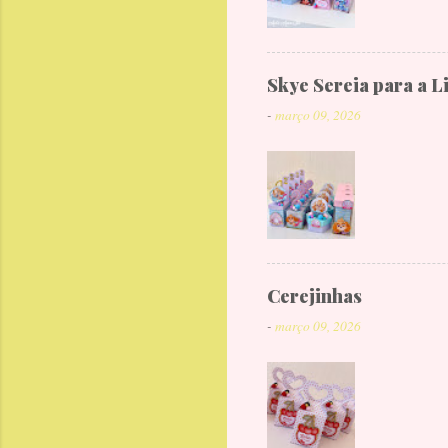
Skye Sereia para a L
-
março 09, 2026
Cerejinhas
-
março 09, 2026