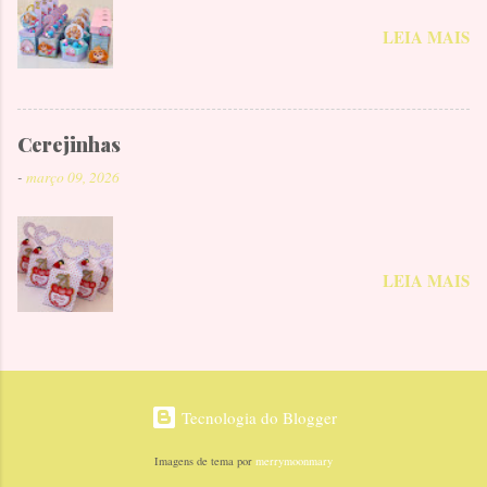
LEIA MAIS
Cerejinhas
-
março 09, 2026
LEIA MAIS
Tecnologia do Blogger
Imagens de tema por
merrymoonmary