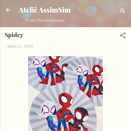
Pular para o conteúdo principal
Ateliê AssimSim
Festas Personalizadas
Spidey
-
abril 11, 2025