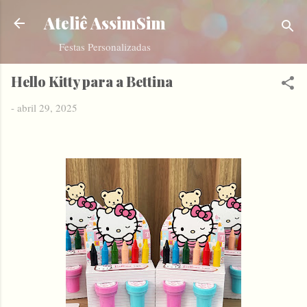
Pular para o conteúdo principal
Ateliê AssimSim
Festas Personalizadas
Hello Kitty para a Bettina
-
abril 29, 2025