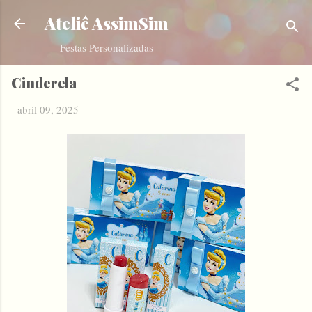
Pular para o conteúdo principal
Ateliê AssimSim
Festas Personalizadas
Cinderela
-
abril 09, 2025