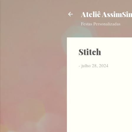
Ateliê AssimSi
Festas Personalizadas
Stitch
-
julho 28, 2024