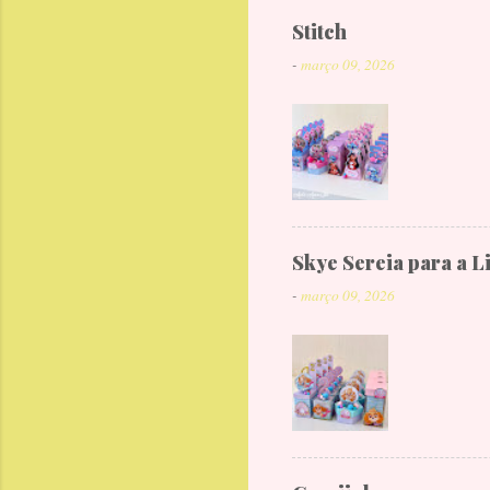
Stitch
-
março 09, 2026
Skye Sereia para a L
-
março 09, 2026