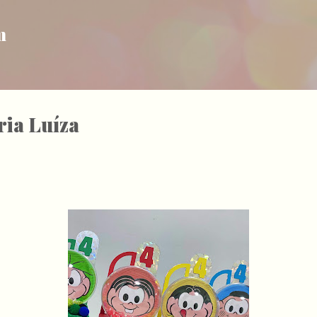
Pular para o conteúdo principal
m
ia Luíza