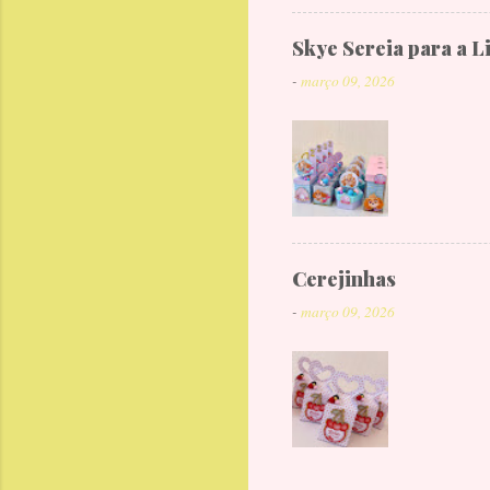
Skye Sereia para a L
-
março 09, 2026
Cerejinhas
-
março 09, 2026