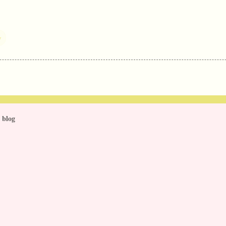
y
 blog