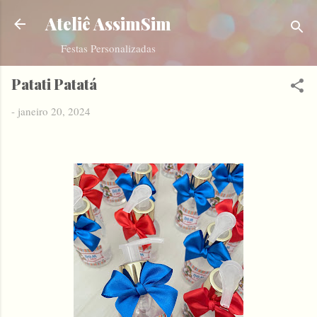
Pular para o conteúdo principal
Ateliê AssimSim
Festas Personalizadas
Patati Patatá
-
janeiro 20, 2024