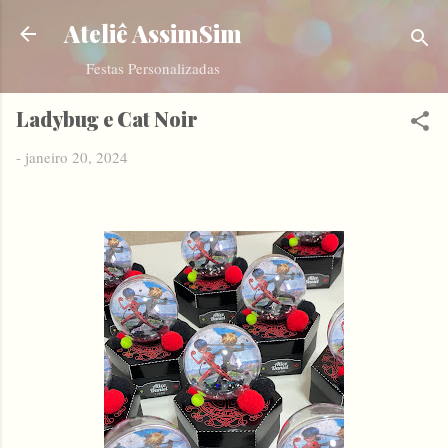
Pular para o conteúdo principal
Ateliê AssimSim
Festas Personalizadas
Ladybug e Cat Noir
-
janeiro 20, 2024