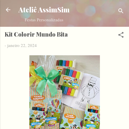
Pular para o conteúdo principal
Ateliê AssimSim
Festas Personalizadas
Kit Colorir Mundo Bita
-
janeiro 22, 2024