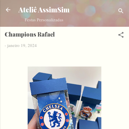
Pular para o conteúdo principal
Ateliê AssimSim
Festas Personalizadas
Champions Rafael
-
janeiro 19, 2024