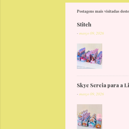
Postagens mais visitadas deste
Stitch
-
março 09, 2026
Skye Sereia para a L
-
março 09, 2026