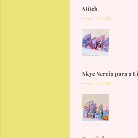
Stitch
-
março 09, 2026
Skye Sereia para a L
-
março 09, 2026