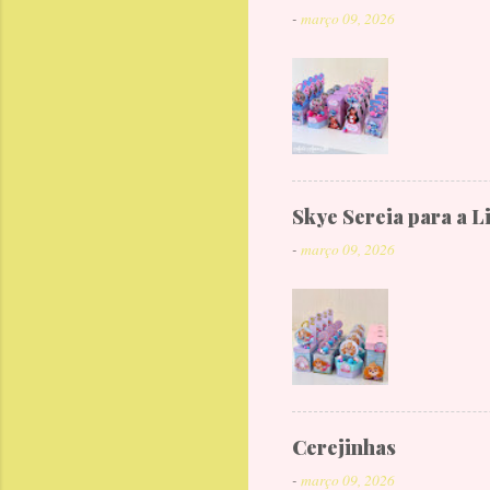
-
março 09, 2026
Skye Sereia para a L
-
março 09, 2026
Cerejinhas
-
março 09, 2026