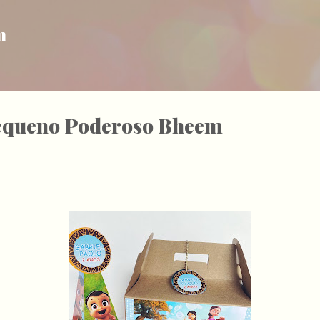
Pular para o conteúdo principal
m
equeno Poderoso Bheem