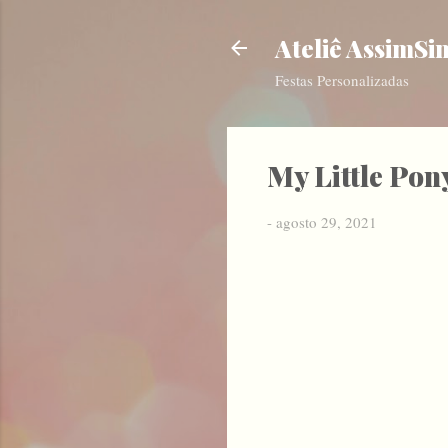
Ateliê AssimSi
Festas Personalizadas
My Little Pon
-
agosto 29, 2021