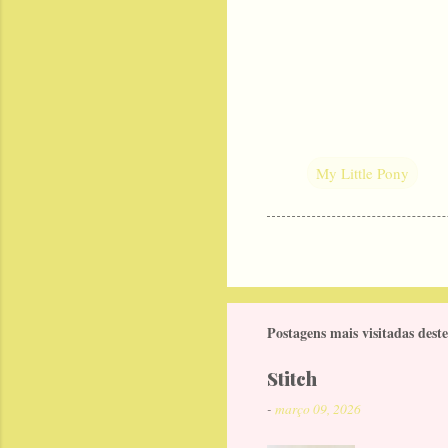
My Little Pony
Postagens mais visitadas deste
Stitch
-
março 09, 2026