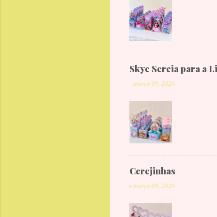
Skye Sereia para a L
-
março 09, 2026
Cerejinhas
-
março 09, 2026