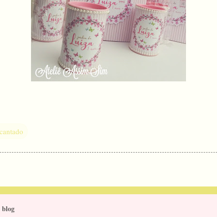
cantado
 blog