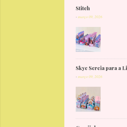
Stitch
-
março 09, 2026
Skye Sereia para a L
-
março 09, 2026