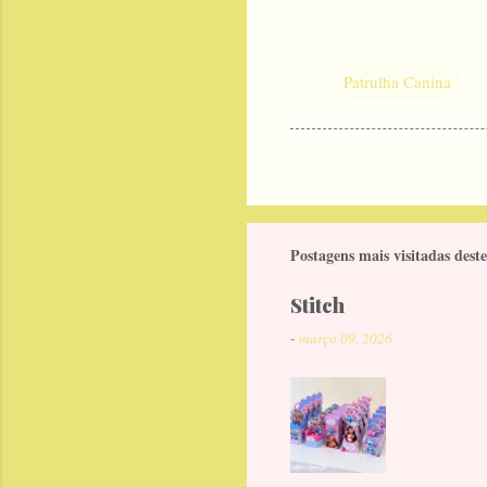
Patrulha Canina
Postagens mais visitadas deste
Stitch
-
março 09, 2026