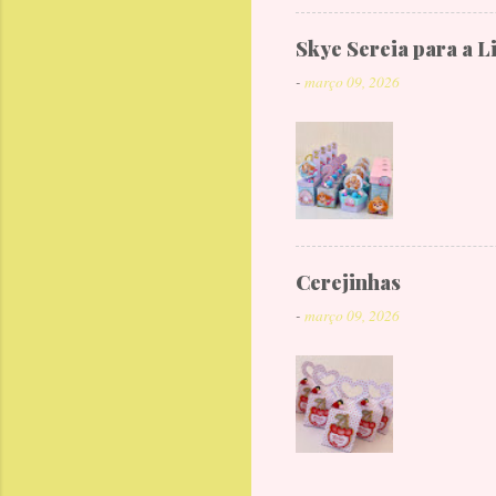
Skye Sereia para a L
-
março 09, 2026
Cerejinhas
-
março 09, 2026