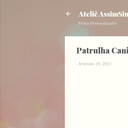
Ateliê AssimSi
Festas Personalizadas
Patrulha Cani
-
fevereiro 18, 2021