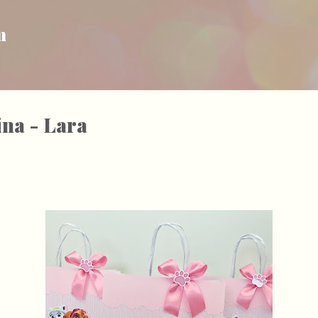
Pular para o conteúdo principal
m
na - Lara