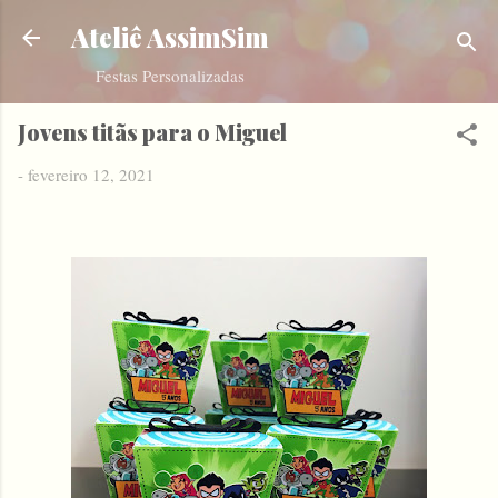
Pular para o conteúdo principal
Ateliê AssimSim
Festas Personalizadas
Jovens titãs para o Miguel
-
fevereiro 12, 2021