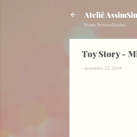
Ateliê AssimSi
Festas Personalizadas
Toy Story - M
-
dezembro 22, 2019