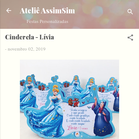
Pular para o conteúdo principal
Ateliê AssimSim
Festas Personalizadas
Cinderela - Lívia
-
novembro 02, 2019