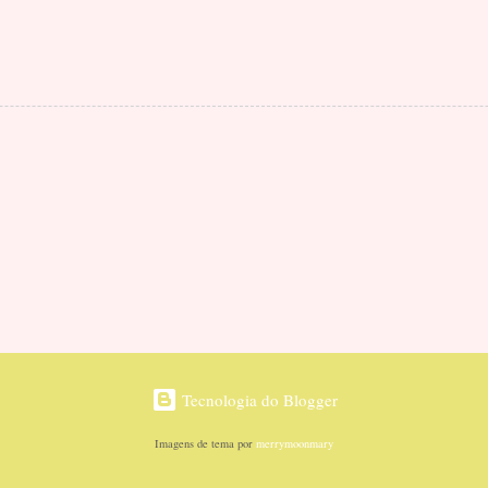
Tecnologia do Blogger
Imagens de tema por
merrymoonmary