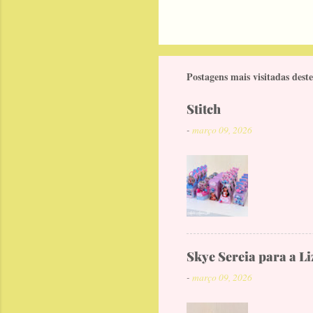
Postagens mais visitadas deste
Stitch
-
março 09, 2026
Skye Sereia para a Li
-
março 09, 2026