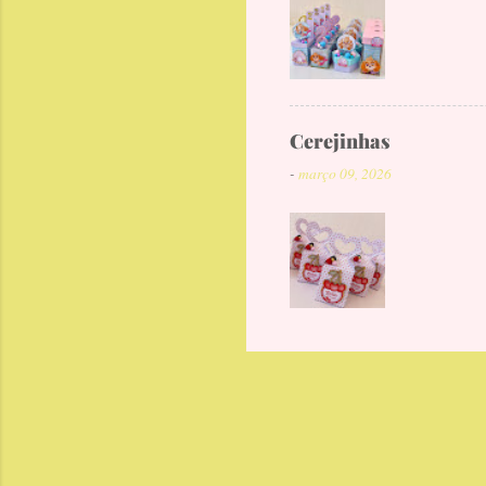
Cerejinhas
-
março 09, 2026