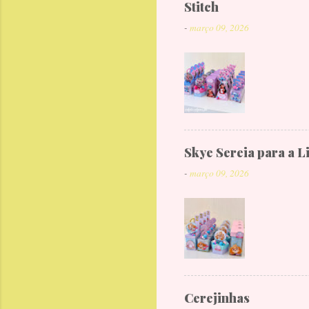
Stitch
-
março 09, 2026
Skye Sereia para a L
-
março 09, 2026
Cerejinhas