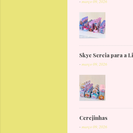
-
março 09, 2026
Skye Sereia para a L
-
março 09, 2026
Cerejinhas
-
março 09, 2026