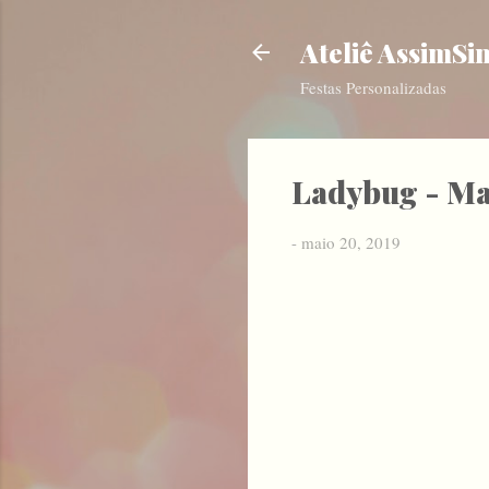
Ateliê AssimSi
Festas Personalizadas
Ladybug - Ma
-
maio 20, 2019