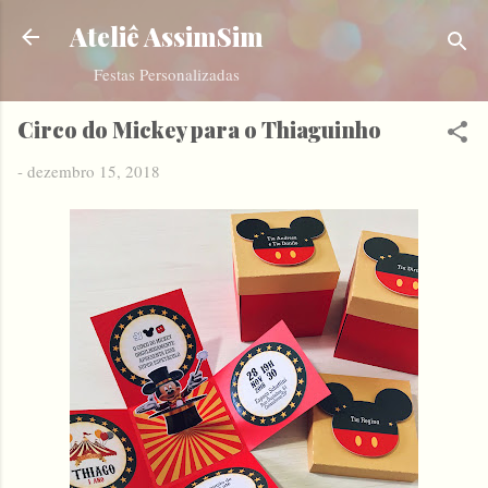
Pular para o conteúdo principal
Ateliê AssimSim
Festas Personalizadas
Circo do Mickey para o Thiaguinho
-
dezembro 15, 2018