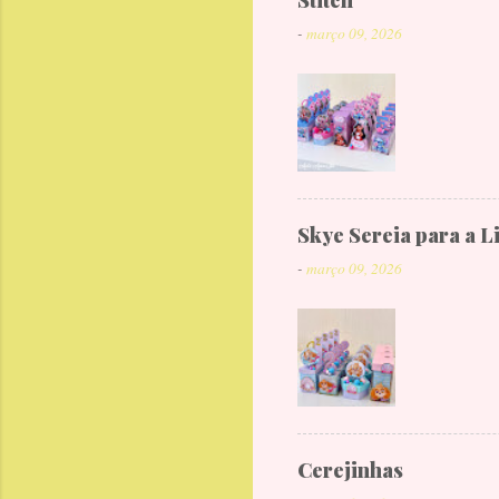
Stitch
-
março 09, 2026
Skye Sereia para a L
-
março 09, 2026
Cerejinhas