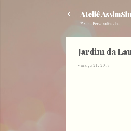
Ateliê AssimSi
Festas Personalizadas
Jardim da La
-
março 21, 2018