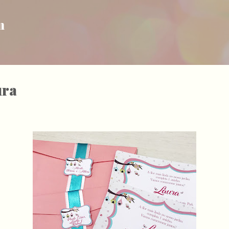
Pular para o conteúdo principal
m
ura