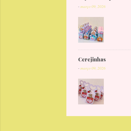
-
março 09, 2026
Cerejinhas
-
março 09, 2026