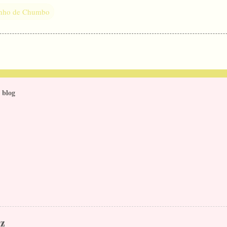
inho de Chumbo
 blog
iz