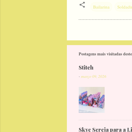
Bailarina
Soldad
Postagens mais visitadas deste
Stitch
-
março 09, 2026
Skye Sereia para a L